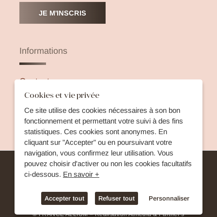
JE M'INSCRIS
Informations
Contacts
Cookies et vie privée
Animations
Ce site utilise des cookies nécessaires à son bon
fonctionnement et permettant votre suivi à des fins
Presse
statistiques. Ces cookies sont anonymes. En
cliquant sur "Accepter" ou en poursuivant votre
navigation, vous confirmez leur utilisation. Vous
pouvez choisir d'activer ou non les cookies facultatifs
Mentions légales
Données personnelles
ci-dessous.
En savoir +
Cookies
Accepter tout
Refuser tout
Personnaliser
© FRANCE ALLIUM – Réalisation
Atmédia & Partner’s