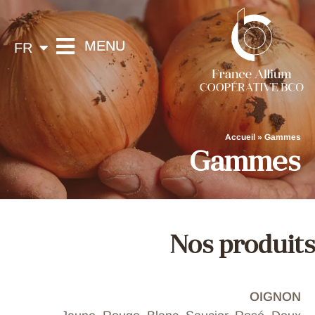
EN
MENU
FR
ES
France Allium
Spécialistes de la gamme AIL / OIGNON / ÉCHALOTE / ÉCHALION
Accueil
»
Gammes
Gammes
Nos produits
OIGNON