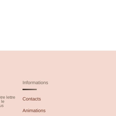
Médéric TARDIVON
Tél. : +33(0)2 38 39 05 15
Mob. :
+33(0)7 89 29 89 38
E-mail :
m.tardivon@franceallium.com
Export / Grossistes / Industrie :
Noémie JAMOT
Tél. :
+33(0)2 38 39 07 64
Mob. :
+33(0)6 73 67 88 13
E-mail :
n.jamot@franceallium.com
Informations
re lettre
Contacts
 le
us
Animations