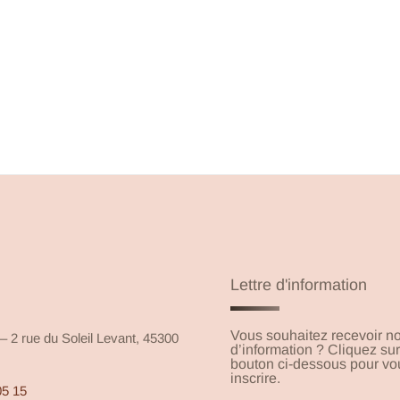
Sébastien GEORGES
Mob. :
+33(0)6 22 68 91 01
E-mail :
s.georges@franceallium.com
Lettre d'information
Vous souhaitez recevoir not
 2 rue du Soleil Levant, 45300
d’information ? Cliquez sur
bouton ci-dessous pour vo
inscrire.
05 15